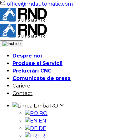
office@rndautomatic.com
Despre noi
Produse si Servicii
Prelucrări CNC
Comunicate de presa
Cariere
Contact
Limba
RO
RO
EN
DE
FR