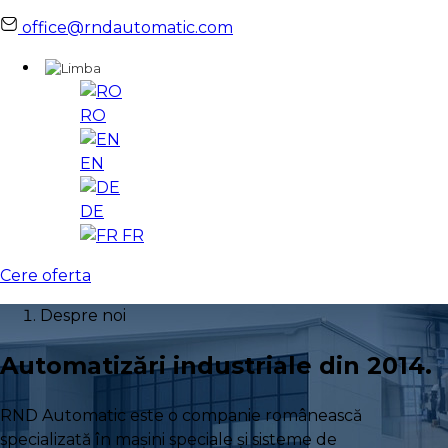
office@rndautomatic.com
RO
EN
DE
FR
Cere oferta
Despre noi
Automatizări industriale din 2014.
RND Automatic este o companie românească
specializată în mașini speciale și sisteme de