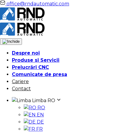
office@rndautomatic.com
Despre noi
Produse si Servicii
Prelucrări CNC
Comunicate de presa
Cariere
Contact
Limba
RO
RO
EN
DE
FR