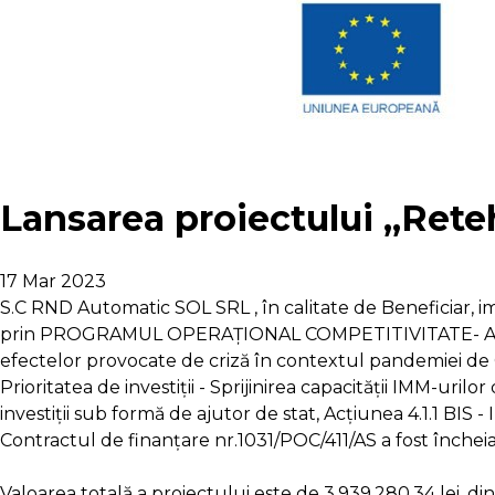
Lansarea proiectului „Rete
17 Mar 2023
S.C RND Automatic SOL SRL , în calitate de Beneficiar, 
prin PROGRAMUL OPERAȚIONAL COMPETITIVITATE- Axa prio
efectelor provocate de criză în contextul pandemiei de COV
Prioritatea de investiții - Sprijinirea capacității IMM-uril
investiții sub formă de ajutor de stat, Acţiunea 4.1.1 BIS -
Contractul de finanțare nr.1031/POC/411/AS a fost încheia
Valoarea totală a proiectului este de 3.939.280,34 lei, d