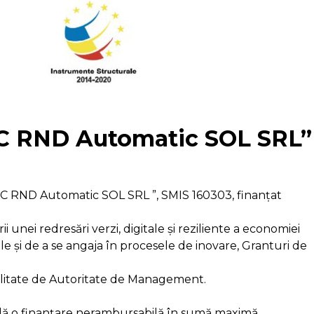
a SC RND Automatic SOL SRL”
 SC RND Automatic SOL SRL ”, SMIS 160303, finanțat
 unei redresări verzi, digitale și reziliente a economiei
nale și de a se angaja în procesele de inovare, Granturi de
 calitate de Autoritate de Management.
cordă o finanţare nerambursabilă în sumă maximă