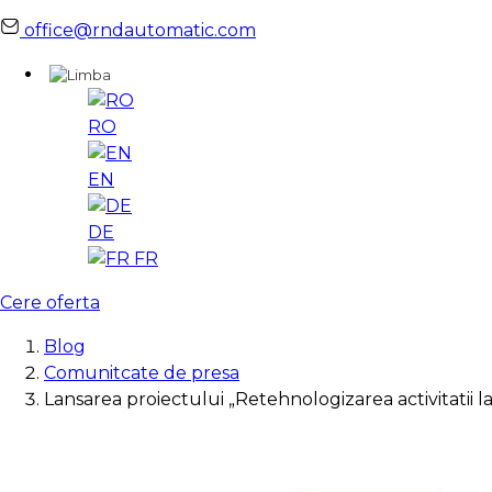
office@rndautomatic.com
RO
EN
DE
FR
Cere oferta
Blog
Comunitcate de presa
Lansarea proiectului „Retehnologizarea activitatii