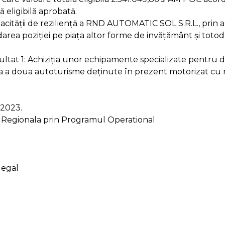
ă eligibilă aprobată.
pacității de reziliență a RND AUTOMATIC SOL S.R.L., prin 
darea poziției pe piața altor forme de invățământ și toto
ltat 1: Achiziția unor echipamente specializate pentru de
uirea a doua autoturisme deținute în prezent motorizat c
.2023.
e Regionala prin Programul Operational
legal