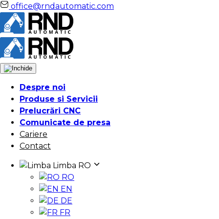
office@rndautomatic.com
Despre noi
Produse si Servicii
Prelucrări CNC
Comunicate de presa
Cariere
Contact
Limba
RO
RO
EN
DE
FR