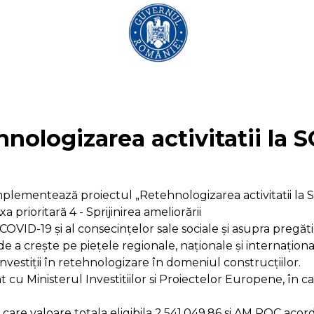
hnologizarea activitatii l
implementează proiectul „Retehnologizarea activitatii la
ritară 4 - Sprijinirea ameliorării
ID-19 și al consecințelor sale sociale și asupra pregătirii
or de a crește pe piețele regionale, naționale și internațio
 Investiţii în retehnologizare în domeniul construcţiilor.
t cu Ministerul Investitiilor si Proiectelor Europene, în
in care valoare totala eligibila 2.541.049,86 si AM POC a