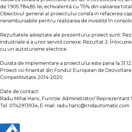
de 1.905.784,85 lei, echivalentă cu 75% din valoarea total
Obiectivul general al proiectului consta in refacerea ca
nerambursabile pentru realizarea de investiții în consoli
Rezultatele asteptate ale prezentului proiect sunt: Rezu
industriale si a unor servicii conexe; Rezultat 2: Înloc
cu un autoturisme electrice.
Durata de implementare a proiectului este pana la 31.12
Proiect co-finantat din Fondul European de Dezvoltar
Competitivitate 2014-2020.
Date de contact:
Radu Mihai Hanc, Funcție: Administrator/ Reprezentant 
Tel. 0742913934, E-mail: radu.hanc@rndautomatic.com