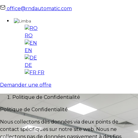
office@rndautomatic.com
RO
EN
DE
FR
Demander une offre
Politique de Confidentialité
Politique de Confidentialité
Nous collectons des données via deux points de
contact spécifiques sur notre site web. Nous ne
collectons pas de données passivement à des fins