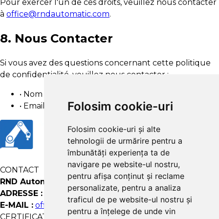
Pour exercer l'un de ces droits, veuillez nous contacter
à
office@rndautomatic.com
.
8. Nous Contacter
Si vous avez des questions concernant cette politique
de confidentialité, veuillez nous contacter :
• Nom de la Société : RND Automatic Sol SRL
Folosim cookie-uri
• Email :
office@rndautomatic.com
Folosim cookie-uri și alte
tehnologii de urmărire pentru a
îmbunătăți experiența ta de
navigare pe website-ul nostru,
CONTACT
pentru afișa conținut și reclame
RND Automatic SOL SRL
personalizate, pentru a analiza
ADRESSE :
Strada Fagului 35, Satu Mare
traficul de pe website-ul nostru și
E-MAIL :
office@rndautomatic.com
pentru a înțelege de unde vin
CERTIFICATIONS