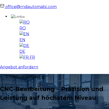
office@rndautomatic.com
RO
EN
DE
FR
Angebot anfordern
CNC-Bearbeitung
CNC-Bearbeitung – Präzision und
Leistung auf höchstem Niveau